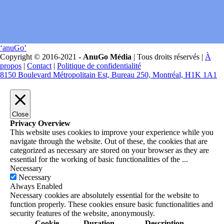
‘anuGo’
Copyright © 2016-2021 -
Anu
Go
Média
| Tous droits réservés |
À
propos
|
Contact
|
Politique de confidentialité
8150 Boulevard Métropolitain Est, Bureau 250, Montréal, H1K 1A1
Close
Privacy Overview
This website uses cookies to improve your experience while you
navigate through the website. Out of these, the cookies that are
categorized as necessary are stored on your browser as they are
essential for the working of basic functionalities of the
...
Necessary
Necessary
Always Enabled
Necessary cookies are absolutely essential for the website to
function properly. These cookies ensure basic functionalities and
security features of the website, anonymously.
Cookie
Duration
Description