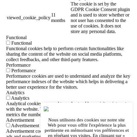
The cookie is set by the
GDPR Cookie Consent plugin
11
and is used to store whether or
viewed_cookie_policy
months
not user has consented to the
use of cookies. It does not
store any personal data.
Functional
Functional
Functional cookies help to perform certain functionalities like
sharing the content of the website on social media platforms,
collect feedbacks, and other third-party features.
Performance
Performance
Performance cookies are used to understand and analyze the key
performance indexes of the website which helps in delivering a
better user experience for the visitors.
Analytics
Analytics
Analytical cookies are used to understand how visitors interact
with the website. These cookies help provide information on
metrics the number of visitors, bounce rate, traffic source, etc.
Nous utilisons des cookies sur notre site
Advertisement
Web pour vous offrir l'expérience la plus
Advertisement
pertinente en mémorisant vos préférences et
Advertisement cookies are used to provide visitors with relevant
en répétant vos visites. En cliquant sur «
ads and marketing campaigns. These cookies track visitors