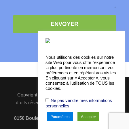
Nous utilisons des cookies sur notre
site Web pour vous offrir l'expérience
la plus pertinente en mémorisant vos
préférences et en répétant vos visites.
En cliquant sur « Accepter », vous
consentez à l'utilisation de TOUS les
cookies.
Copyright © 2016-2021 -
Anu
Go
Média
| Tous
Ne pas vendre mes informations
droits réservés |
À propos
|
Contact
|
Politique
.
personnelles
de confidentialité
Paramètres
Accepter
8150 Boulevard Métropolitain Est, Bureau 250,
Montréal, H1K 1A1