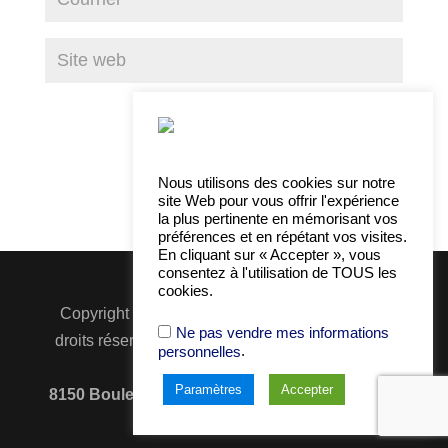
Nous utilisons des cookies sur notre
site Web pour vous offrir l'expérience
la plus pertinente en mémorisant vos
préférences et en répétant vos visites.
En cliquant sur « Accepter », vous
consentez à l'utilisation de TOUS les
cookies.
Copyright © 2016-2021 -
Anu
Go
Média
| Tous
Ne pas vendre mes informations
droits réservés |
À propos
|
Contact
|
Politique
.
personnelles
de confidentialité
Paramètres
Accepter
8150 Boulevard Métropolitain Est, Bureau 250,
Montréal, H1K 1A1