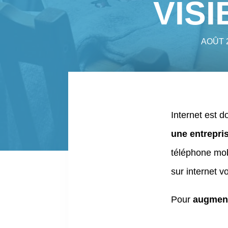
VIS
AOÛT 2
Internet est 
une entrepri
téléphone mob
sur internet v
Pour
augmente