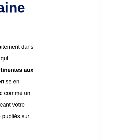
aine
faitement dans
 qui
rtinentes aux
rtise en
donc comme un
eant votre
e publiés sur