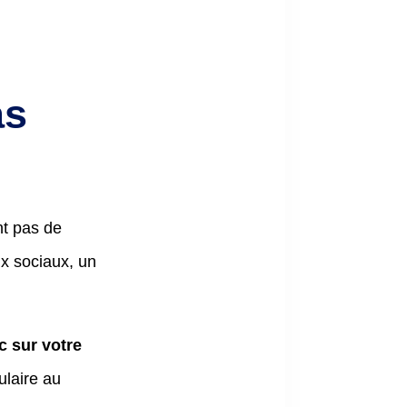
as
nt pas de
ux sociaux, un
c sur votre
laire au