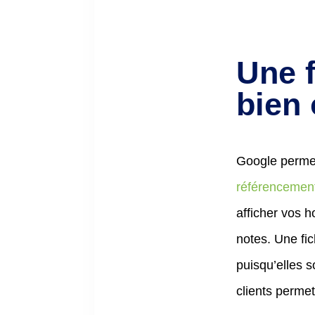
Une 
bien
Google permet
référencement
afficher vos h
notes. Une fic
puisqu’elles 
clients permet