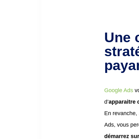
Une 
stra
paya
Google Ads
vo
d’
apparaitre 
En revanche, 
Ads, vous per
démarrez sur