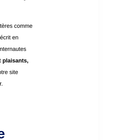
ritères comme
écrit en
internautes
t
plaisants,
tre site
r.
e