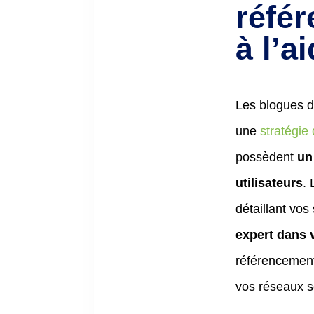
réfé
à l’a
Les blogues d
une
stratégi
possèdent
un
utilisateurs
.
détaillant vo
expert dans 
référencement 
vos réseaux s