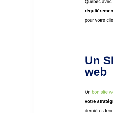
Québec avec 7
régulièremen
pour votre clie
Un SE
web
Un
bon site w
votre straté
dernières tend