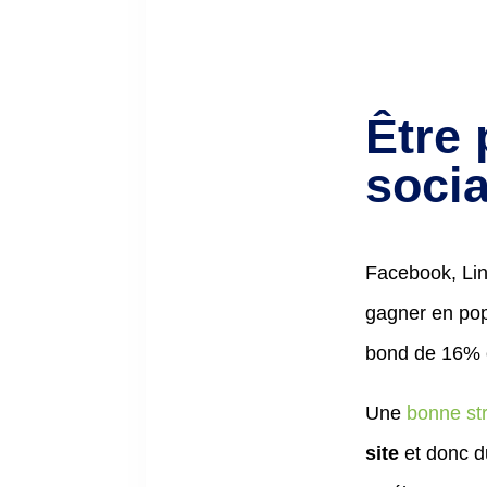
Être 
soci
Facebook, Lin
gagner en pop
bond de 16% 
Une
bonne str
site
et donc d