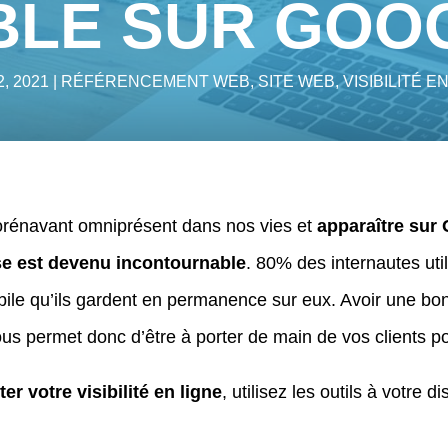
IBLE SUR GOO
, 2021
RÉFÉRENCEMENT WEB
,
SITE WEB
,
VISIBILITÉ E
dorénavant omniprésent dans nos vies et
apparaître sur
se est devenu incontournable
. 80% des internautes uti
ile qu’ils gardent en permanence sur eux. Avoir une bonn
ous permet donc d’être à porter de main de vos clients po
r votre visibilité en ligne
, utilisez les outils à votre di