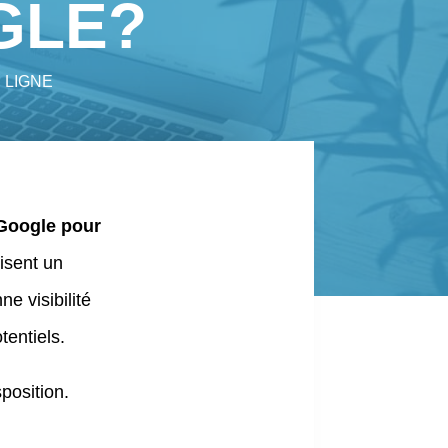
GLE?
N LIGNE
 Google pour
lisent un
e visibilité
tentiels.
sposition.