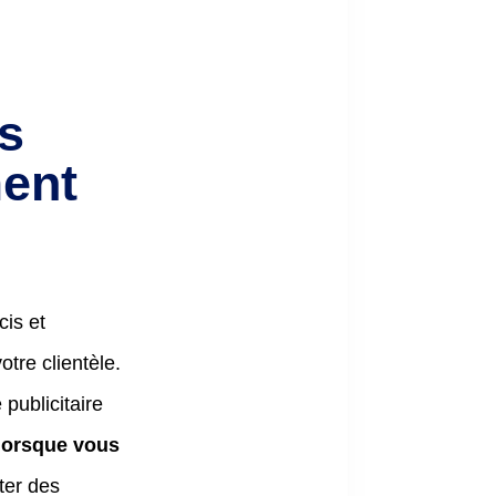
s
ment
is et
otre clientèle.
publicitaire
r lorsque vous
ter des