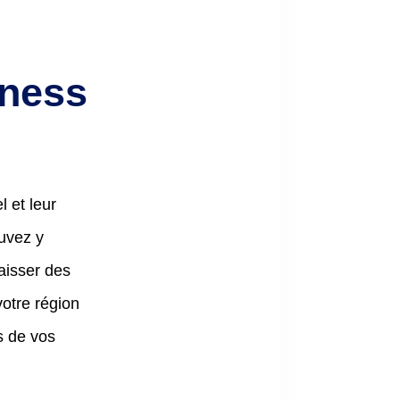
iness
 et leur
uvez y
laisser des
votre région
s de vos